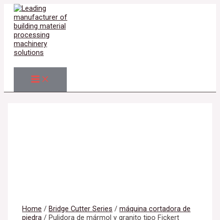
MAIN
Skip
MENU
to
content
Search
Home
/
Bridge Cutter Series
/
máquina cortadora de
piedra
/ Pulidora de mármol y granito tipo Fickert