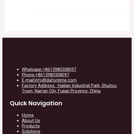
Whatsapp:+8615980308097
Phone:+8615980308097
E-mail:info@dafontime.com
Factory Address: Hailian Industrial Park, Shuitou
Town, Nan’an City, Fujian Province, China
Quick Navigation
Home
About Us
Products
Solutions