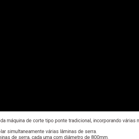
 máquina de corte tipo ponte tradicional, incorporando várias 
lar simultaneamente várias lâminas de serra.
inas de serra, cada uma com diâmetro de 800mm.